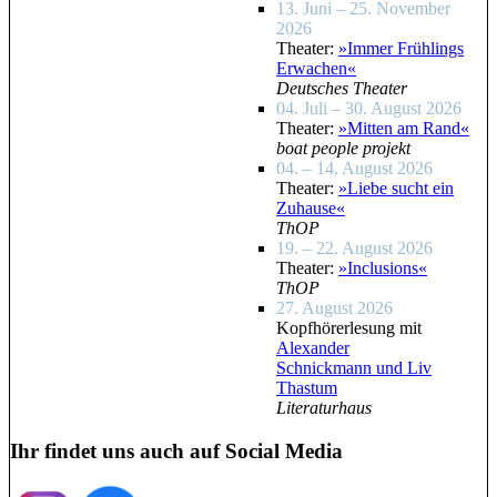
13. Juni – 25. November
2026
Theater:
»Immer Frühlings
Erwachen«
Deutsches Theater
04. Juli – 30. August 2026
Theater:
»Mitten am Rand«
boat people projekt
04. – 14. August 2026
Theater:
»Liebe sucht ein
Zuhause«
ThOP
19. – 22. August 2026
Theater:
»Inclusions«
ThOP
27. August 2026
Kopfhörerlesung mit
Alexander
Schnickmann und Liv
Thastum
Literaturhaus
Ihr findet uns auch auf Social Media