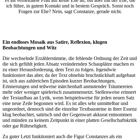
es als verheiratete Frau auf keine Ehe an, bin aber mit der Ehe, die
ich führe, in gutem Kontakt und in bestem Gespräch. Sonst noch
Fragen zur Ehe? Nein, sagt Constanze, gerade nicht.
Ein endloses Mosaik aus Satire, Reflexion, klugen
Beobachtungen und Witz
Die wechselnde Erzählerstimme, die fehlende Ordnung der Zeit und
die sich gefühlt jeden Absatz verändernden Schauplätze machen es
zu einer Herausforderung, dem Text zu folgen. Irgendwie
funktioniert das aber, da der Text ohnehin bruchstückhaft aufgebaut
ist, sich aus zahlreichen Episoden kurzer Beobachtungen,
Erinnerungen und teilweise märchenhaft anmutender Träumereien
mehr oder weniger spielerisch zusammensetzt. Stellenweise erinnert
der Textaufbau an Lyrik, wenn beispielsweise für jeden neuen Satz
eine neue Zeile begonnen wird. Es ist alles sehr unmittelbar und
ungeordnet, dennoch sind die einzelne Textbausteine in ihrer Essenz
klug beobachtet, satirisch und der Gegenwart akkurat entnommen
und münden zu keinem Zeitpunkt in einer platten Gesellschaftskritik
oder gar Rührseligkeit.
Zu guter Letzt funktioniert auch die Figur Constanzes als ein