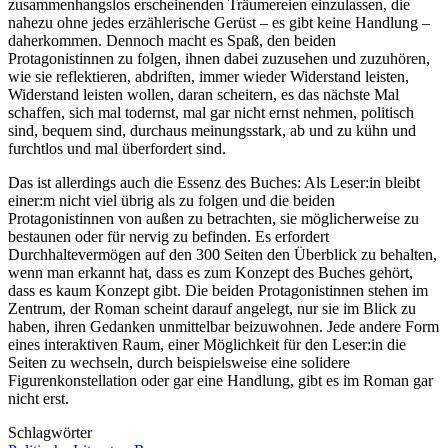
zusammenhangslos erscheinenden Träumereien einzulassen, die
nahezu ohne jedes erzählerische Gerüst – es gibt keine Handlung –
daherkommen. Dennoch macht es Spaß, den beiden
Protagonistinnen zu folgen, ihnen dabei zuzusehen und zuzuhören,
wie sie reflektieren, abdriften, immer wieder Widerstand leisten,
Widerstand leisten wollen, daran scheitern, es das nächste Mal
schaffen, sich mal todernst, mal gar nicht ernst nehmen, politisch
sind, bequem sind, durchaus meinungsstark, ab und zu kühn und
furchtlos und mal überfordert sind.
Das ist allerdings auch die Essenz des Buches: Als Leser:in bleibt
einer:m nicht viel übrig als zu folgen und die beiden
Protagonistinnen von außen zu betrachten, sie möglicherweise zu
bestaunen oder für nervig zu befinden. Es erfordert
Durchhaltevermögen auf den 300 Seiten den Überblick zu behalten,
wenn man erkannt hat, dass es zum Konzept des Buches gehört,
dass es kaum Konzept gibt. Die beiden Protagonistinnen stehen im
Zentrum, der Roman scheint darauf angelegt, nur sie im Blick zu
haben, ihren Gedanken unmittelbar beizuwohnen. Jede andere Form
eines interaktiven Raum, einer Möglichkeit für den Leser:in die
Seiten zu wechseln, durch beispielsweise eine solidere
Figurenkonstellation oder gar eine Handlung, gibt es im Roman gar
nicht erst.
Schlagwörter