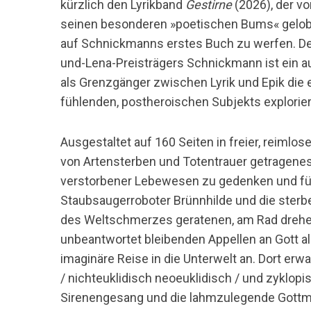
kürzlich den Lyrikband
Gestirne
(2026), der 
seinen besonderen »poetischen Bums« gelobt w
auf Schnickmanns erstes Buch zu werfen. De
und-Lena-Preisträgers Schnickmann ist ein 
als Grenzgänger zwischen Lyrik und Epik die
fühlenden, postheroischen Subjekts explorier
Ausgestaltet auf 160 Seiten in freier, reimlos
von Artensterben und Totentrauer getragenes
verstorbener Lebewesen zu gedenken und für 
Staubsaugerroboter Brünnhilde und die ste
des Weltschmerzes geratenen, am Rad drehend
unbeantwortet bleibenden Appellen an Gott als
imaginäre Reise in die Unterwelt an. Dort erw
/ nichteuklidisch neoeuklidisch / und zyklopi
Sirenengesang und die lahmzulegende Gottm