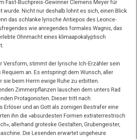
vom Fast-Buchpreis-Gewinner Clemens Meyer für
urde. Nicht nur deshalb lohnt es sich, einen Blick
nn das schlanke lyrische Antiepos des Leonce-
aufregendes wie anregendes formales Wagnis, das
 erlebte Ohnmacht eines klimaapokalyptisch
t.
er Versform, stimmt der lyrische Ich-Erzähler sein
 Requiem an. Es entspringt dem Wunsch, aller
sie beim Herrn ewige Ruhe zu erbitten.
rbenden Zimmerpflanzen lauschen dem unters Rad
en Protagonisten. Dieser tritt nach
 Erlöser und an Gott als zornigen Bestrafer eine
arten ihn die »absurdesten Formen extraterrestrisch
sch«, allerhand groteske Gestalten, Grubengeister,
aschine. Die Lesenden erwartet ungeheure