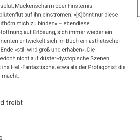
tusblut, Mückenscharm oder Finsternis
lütenflut auf ihn einströmen. »[K]önnt nur diese
aufhörn mich zu binden« – ebendiese
Hoffnung auf Erlösung, sich immer wieder ein
enten entwickelt sich im Buch ein ästhetischer
nde »still wird groß und erhaben«. Die
t jedoch nicht auf düster-dystopische Szenen
 ins Hell-Fantastische, etwa als der Protagonist die
s macht:
d treibt
n
e