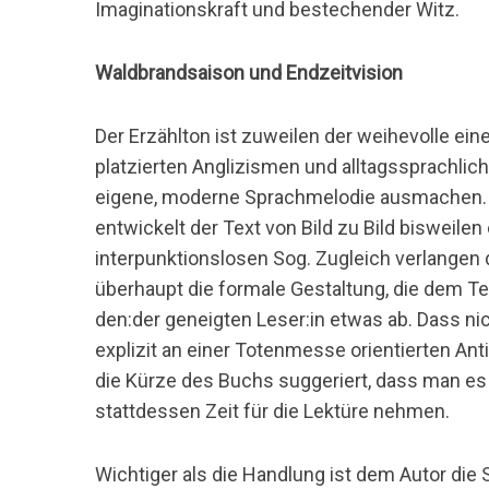
Imaginationskraft und bestechender Witz.
Waldbrandsaison und Endzeitvision
S
Der Erzählton ist zuweilen der weihevolle e
u
platzierten Anglizismen und alltagssprachlic
c
h
eigene, moderne Sprachmelodie ausmachen. 
e
entwickelt der Text von Bild zu Bild bisweil
n
interpunktionslosen Sog. Zugleich verlangen
n
überhaupt die formale Gestaltung, die dem Tex
a
c
den:der geneigten Leser:in etwas ab. Dass ni
h
explizit an einer Totenmesse orientierten Ant
:
die Kürze des Buchs suggeriert, dass man es 
stattdessen Zeit für die Lektüre nehmen.
Wichtiger als die Handlung ist dem Autor di