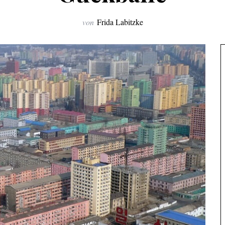
von
Frida Labitzke