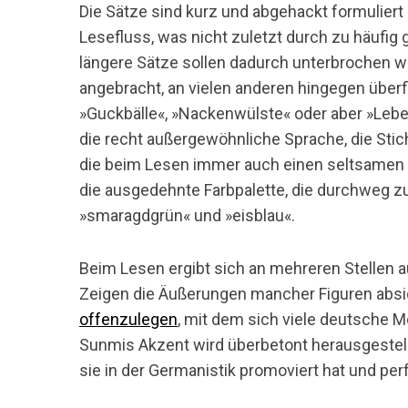
Die Sätze sind kurz und abgehackt formuliert
Lesefluss, was nicht zuletzt durch zu häufig
längere Sätze sollen dadurch unterbrochen w
angebracht, an vielen anderen hingegen überfl
S
»Guckbälle«, »Nackenwülste« oder aber »Lebef
u
die recht außergewöhnliche Sprache, die St
c
h
die beim Lesen immer auch einen seltsamen 
e
die ausgedehnte Farbpalette, die durchweg z
n
»smaragdgrün« und »eisblau«.
n
a
c
Beim Lesen ergibt sich an mehreren Stellen
h
Zeigen die Äußerungen mancher Figuren absi
:
offenzulegen
, mit dem sich viele deutsche
Sunmis Akzent wird überbetont herausgestellt
sie in der Germanistik promoviert hat und per