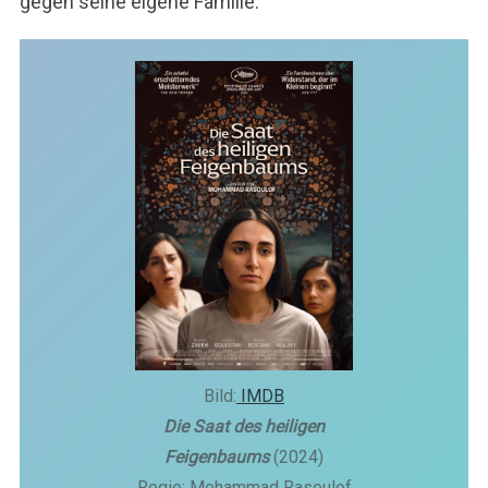
gegen seine eigene Familie.
Bild:
IMDB
Die Saat des heiligen
Feigenbaums
(2024)
Regie: Mohammad Rasoulof