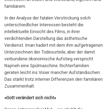
familiärem.
In der Analyse der fatalen Verstrickung solch
unterschiedlicher Interessen besteht die
intellektuelle Einsicht des Films, in ihrer
verdichtenden Darstellung das ästhetische
S
Verdienst. Iman hadert mit dem ihm aufgetragenen
u
Unterzeichnen der Todesurteile, aber der damit
c
h
verbundene ökonomische Aufstieg verspricht
e
Najmeh eine Spülmaschine. Richterfamilien
n
geraten leicht ins Visier mancher Aufständischen:
n
Das stärkt trotz interner Differenzen den familiären
a
c
Zusammenhalt.
h
:
»Gott verändert sich nicht«