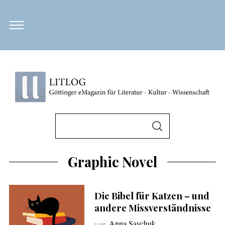
S
u
S
U
c
C
H
h
Graphic Novel
E
N
e
n
Die Bibel für Katzen – und
n
andere Missverständnisse
a
von
Anna Savchuk