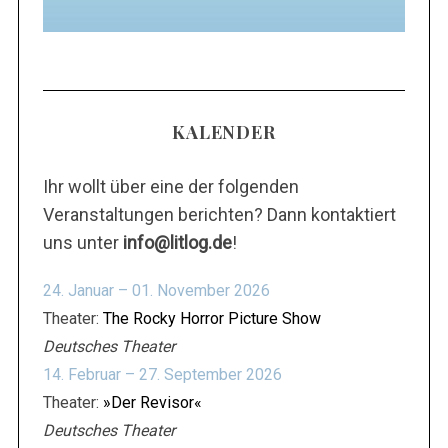
m
:
m
e
r
i
KALENDER
e
r
Ihr wollt über eine der folgenden
u
Veranstaltungen berichten? Dann kontaktiert
n
uns unter
info@litlog.de
!
g
d
24. Januar – 01. November 2026
e
Theater:
The Rocky Horror Picture Show
r
Deutsches Theater
B
14. Februar – 27. September 2026
e
Theater:
»Der Revisor«
i
Deutsches Theater