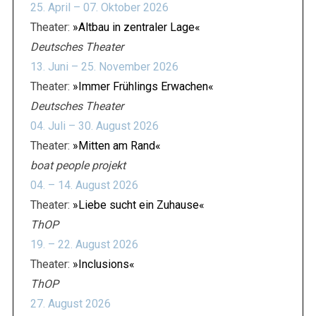
t
25. April – 07. Oktober 2026
r
Theater:
»Altbau in zentraler Lage«
ä
Deutsches Theater
g
13. Juni – 25. November 2026
e
Theater:
»Immer Frühlings Erwachen«
Deutsches Theater
04. Juli – 30. August 2026
Theater:
»Mitten am Rand«
boat people projekt
04. – 14. August 2026
Theater:
»Liebe sucht ein Zuhause«
ThOP
19. – 22. August 2026
Theater:
»Inclusions«
ThOP
27. August 2026